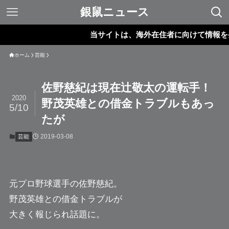
銀鼠ニュース
当サイトは、海外在住者に向けて情報を発信し
ホーム
芸能
佐野慈紀は現在辻敬太の運転手！
2020
野茂英雄との借金トラブルもあっ
5/10
たが
2019-03-08
芸能
元プロ野球選手の
佐野慈紀
。
野茂英雄との借金トラブルが
大きく報じられ話題に。