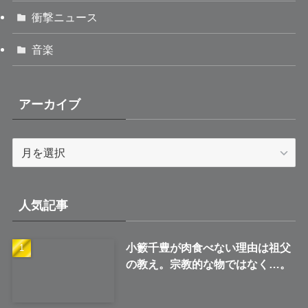
衝撃ニュース
音楽
アーカイブ
ア
ー
カ
イ
人気記事
ブ
小籔千豊が肉食べない理由は祖父
の教え。宗教的な物ではなく…。