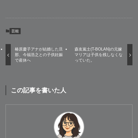
芸能
椿原慶子アナが結婚した旦
森友嵐士(T-BOLAN)の元嫁
那、今福浩之との子供妊娠
マリアは子供を残しなくな
で産休へ
っていた。
この記事を書いた人