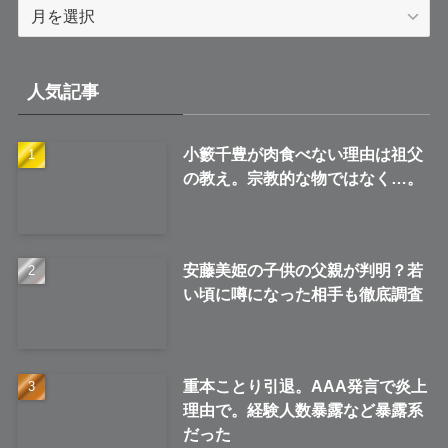
ア
ー
カ
イ
人気記事
ブ
小籔千豊が肉食べない理由は祖父
の教え。宗教的な物ではなく…。
安藤美姫の子供の父親が判明？若
い頃に噂になった相手も徹底調査
重本ことり引退。AAA発言で炎上
理由で。経験人数暴露など暴露系
だった