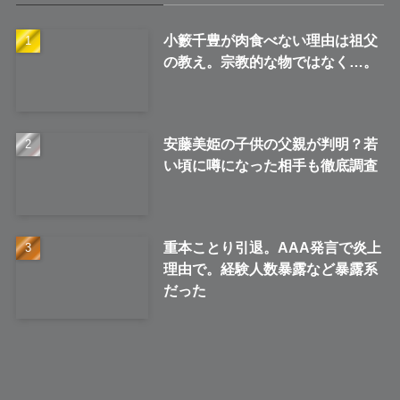
小籔千豊が肉食べない理由は祖父
の教え。宗教的な物ではなく…。
安藤美姫の子供の父親が判明？若
い頃に噂になった相手も徹底調査
重本ことり引退。AAA発言で炎上
理由で。経験人数暴露など暴露系
だった