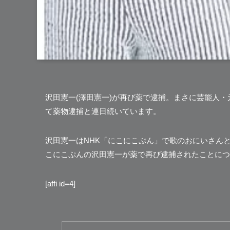
沢田憲一
(澤田憲一)が再び薬で逮捕。まさに芸能人・
て薬物逮捕と連日続いています。
沢田憲一はNHK「にこにこぷん」で歌のおにいさん
こにこぷんの沢田憲一が薬で再び逮捕されたことにつ
[affi id=4]