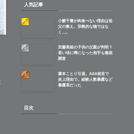
人気記事
ブ
小籔千豊が肉食べない理由は祖
父の教え。宗教的な物ではな
く…。
安藤美姫の子供の父親が判明？
若い頃に噂になった相手も徹底
調査
重本ことり引退。AAA発言で
炎上理由で。経験人数暴露など
に
暴露系だった
目次