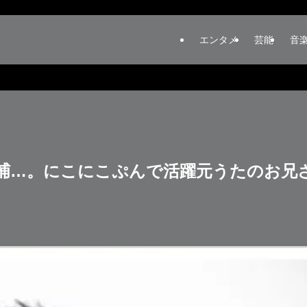
エンタメ
芸能
音
逮捕…。にこにこぷんで活躍元うたのお兄