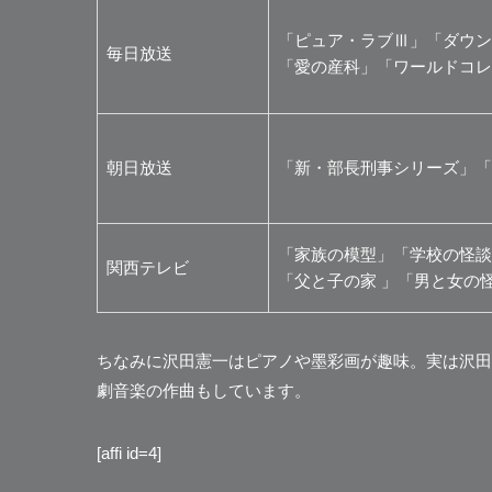
「ピュア・ラブⅢ」「ダウン
毎日放送
「愛の産科」「ワールドコレ
朝日放送
「新・部長刑事シリーズ」「
「家族の模型」「学校の怪談
関西テレビ
「父と子の家 」「男と女の
ちなみに沢田憲一はピアノや墨彩画が趣味。実は沢田
劇音楽の作曲もしています。
[affi id=4]