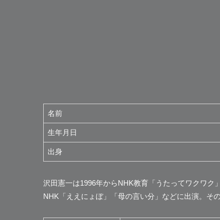
名前
生年月日
出身
沢田憲一は1996年からNHK教育「うたってワクワ
NHK「ええにょぼ」「母の言い分」などに出演。そ