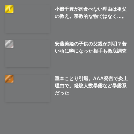
小籔千豊が肉食べない理由は祖父
の教え。宗教的な物ではなく…。
安藤美姫の子供の父親が判明？若
い頃に噂になった相手も徹底調査
重本ことり引退。AAA発言で炎上
理由で。経験人数暴露など暴露系
だった