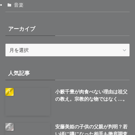
音楽
アーカイブ
ア
ー
カ
イ
人気記事
ブ
小籔千豊が肉食べない理由は祖父
の教え。宗教的な物ではなく…。
安藤美姫の子供の父親が判明？若
い頃に噂になった相手も徹底調査