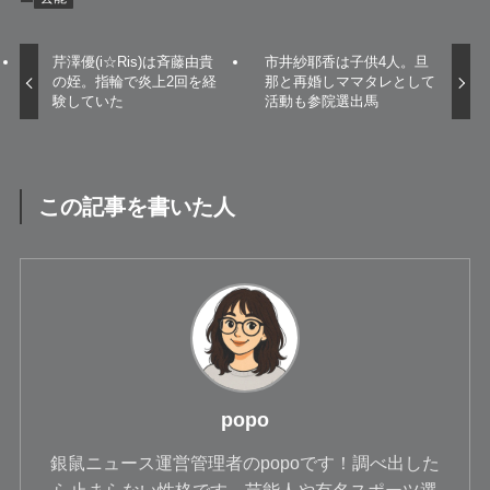
芹澤優(i☆Ris)は斉藤由貴
市井紗耶香は子供4人。旦
の姪。指輪で炎上2回を経
那と再婚しママタレとして
験していた
活動も参院選出馬
この記事を書いた人
popo
銀鼠ニュース運営管理者のpopoです！調べ出した