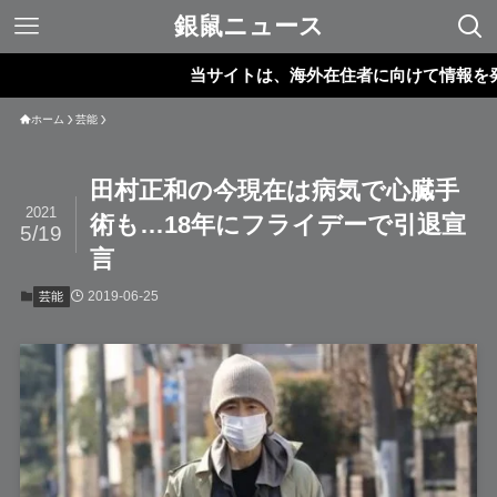
銀鼠ニュース
当サイトは、海外在住者に向けて情報を発信し
ホーム
芸能
田村正和の今現在は病気で心臓手
2021
術も…18年にフライデーで引退宣
5/19
言
2019-06-25
芸能