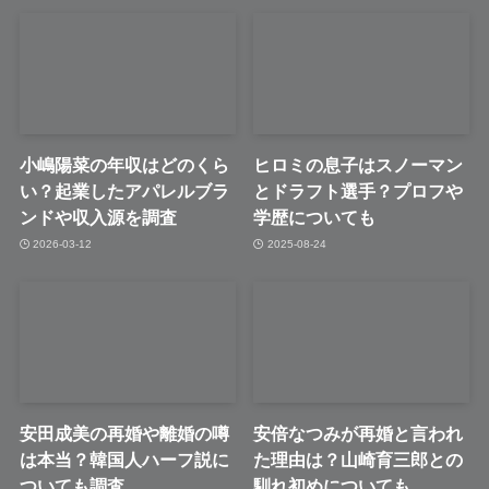
小嶋陽菜の年収はどのくら
ヒロミの息子はスノーマン
い？起業したアパレルブラ
とドラフト選手？プロフや
ンドや収入源を調査
学歴についても
2026-03-12
2025-08-24
安田成美の再婚や離婚の噂
安倍なつみが再婚と言われ
は本当？韓国人ハーフ説に
た理由は？山崎育三郎との
ついても調査
馴れ初めについても