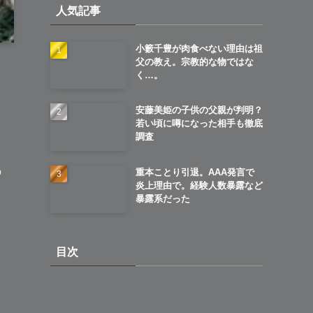
人気記事
ブ
小籔千豊が肉食べない理由は祖
父の教え。宗教的な物ではな
く…。
安藤美姫の子供の父親が判明？
？
若い頃に噂になった相手も徹底
調査
の
重本ことり引退。AAA発言で
炎上理由で。経験人数暴露など
暴露系だった
目次