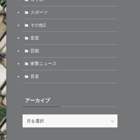
スポーツ
その他2
皇室
芸能
衝撃ニュース
音楽
アーカイブ
ア
ー
カ
イ