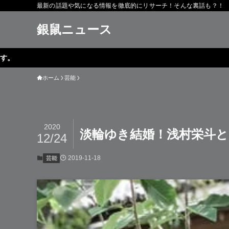
最新の話題や気になる情報を徹底的にリサーチ！そんな裏話も？！
銀鼠ニュース
ホーム
芸能
2020
淡輪ゆき結婚！浅村栄斗
12/24
2019-11-18
芸能