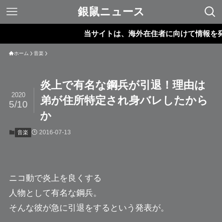
銀鼠ニュース
当サイトは、海外在住者に向けて情報を発信し
ホーム
音楽
炎上で有名な鋼兵が引退！理由は
2020
弟が住所特定され身バレしたから
5/10
か
2016-07-13
音楽
ニコ動で炎上を良くする
人物として有名な
鋼兵
。
そんな彼が急に引退をするという発表が。