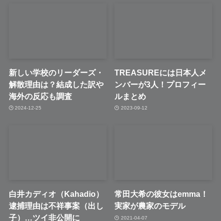
新しい学校のリーダーズ・
TREASUREには日本人メ
解散理由は？結成した訳や
ンバーが3人！プロフィー
海外の反応も調査
ルまとめ
2024-12-25
2023-09-12
白井カディオ（Kahadio）
常田大希の彼女はemma！
逮捕理由は不祥事案（出し
実家が農家のモデル
子）…ツイ非公開に
2021-04-07