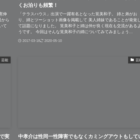
くお泊りも頻繁！
憲伸
「テラスハウス」出演で一躍有名となった筧美和子。 姉と弟がお
退から
り、姉とツーショット画像を掲載して 美人姉妹であることが発覚
いて
て話題になりました。 筧美和子と姉は仲が良く現在も交流がある
うです。 今回はそんな筧美和子の姉についてみてみましょう...
2017-03-18
2020-05-10
芸能
芸
様で実
中孝介は性同一性障害でもなくカミングアウトもして