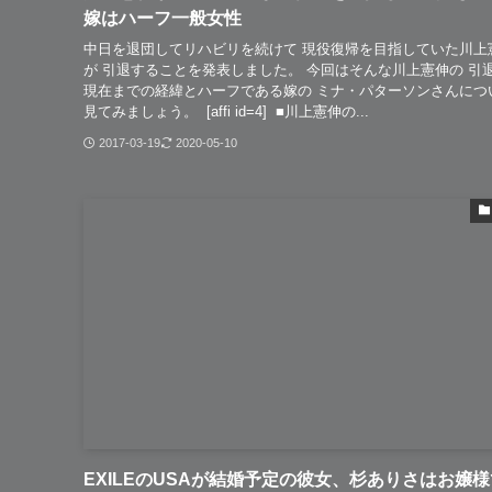
嫁はハーフ一般女性
中日を退団してリハビリを続けて 現役復帰を目指していた川上
が 引退することを発表しました。 今回はそんな川上憲伸の 引
現在までの経緯とハーフである嫁の ミナ・パターソンさんにつ
見てみましょう。 [affi id=4] ■川上憲伸の...
2017-03-19
2020-05-10
EXILEのUSAが結婚予定の彼女、杉ありさはお嬢