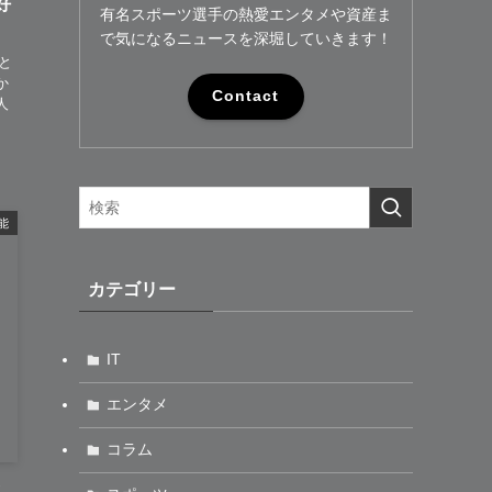
好
有名スポーツ選手の熱愛エンタメや資産ま
で気になるニュースを深堀していきます！
と
か
Contact
人
能
カテゴリー
IT
エンタメ
コラム