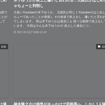
ため
木下ゆうかが炎上し嫌いと言われる…元彼氏がはじめ
ゃちょーと判明し
抜群で
大食いYoutuberの木下ゆうか。 元彼氏が同じくYoutuberのはじめ
ことが
ちょーであったことが発覚し その余波で炎上をし、嫌いだと言わ
して
てしまいます。 実は木下ゆうかは過去にも 様々な動画で炎上をし
います。 今回はそんな木下ゆうかの 炎上した過去につ...
2017-03-22
2020-12-24
芸能
芸
は過
神木隆之介は病気がきっかけで芸能界へ。しかし1人