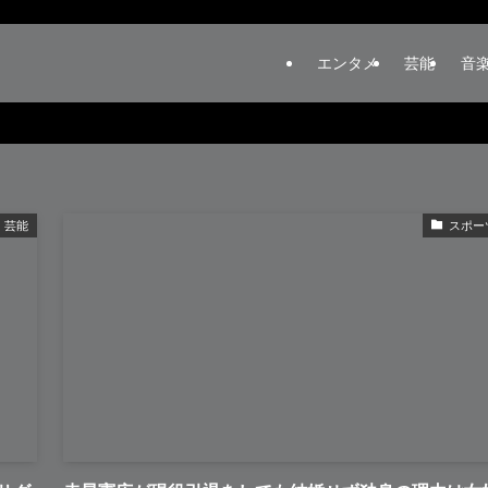
エンタメ
芸能
音
芸能
スポー