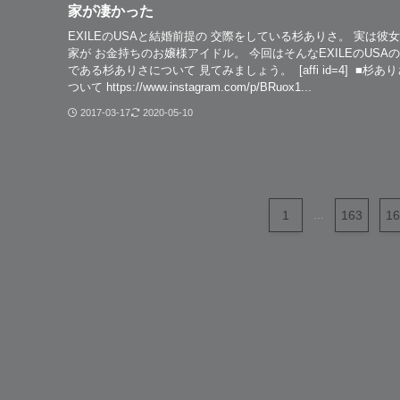
家が凄かった
EXILEのUSAと結婚前提の 交際をしている杉ありさ。 実は彼
家が お金持ちのお嬢様アイドル。 今回はそんなEXILEのUSAの
である杉ありさについて 見てみましょう。 [affi id=4] ■杉あ
ついて https://www.instagram.com/p/BRuox1...
2017-03-17
2020-05-10
1
...
163
16