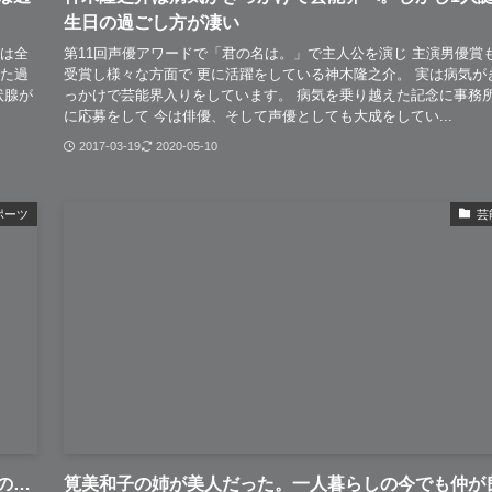
生日の過ごし方が凄い
とは全
第11回声優アワードで「君の名は。」で主人公を演じ 主演男優賞
った過
受賞し様々な方面で 更に活躍をしている神木隆之介。 実は病気が
状腺が
っかけで芸能界入りをしています。 病気を乗り越えた記念に事務
に応募をして 今は俳優、そして声優としても大成をしてい...
2017-03-19
2020-05-10
ポーツ
芸
の…
筧美和子の姉が美人だった。一人暮らしの今でも仲が