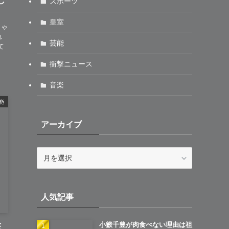
し
スポーツ
皇室
しゃ
れ
芸能
て
衝撃ニュース
音楽
能
アーカイブ
ア
ー
カ
イ
人気記事
ブ
小籔千豊が肉食べない理由は祖
誕