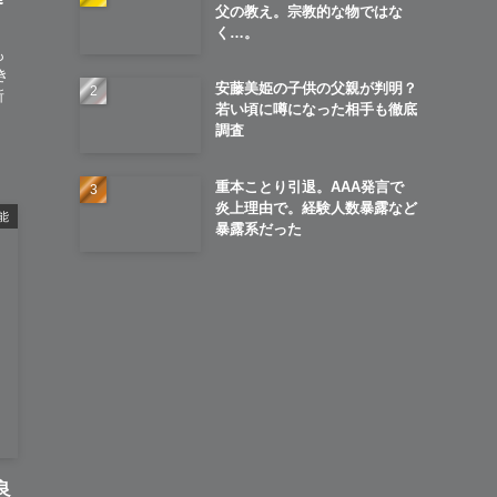
父の教え。宗教的な物ではな
く…。
も
き
安藤美姫の子供の父親が判明？
所
若い頃に噂になった相手も徹底
調査
重本ことり引退。AAA発言で
炎上理由で。経験人数暴露など
能
暴露系だった
良