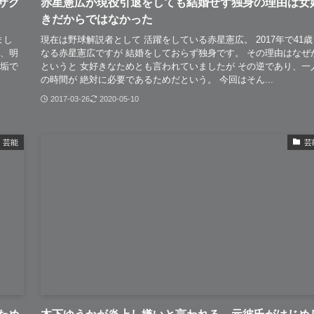
サグ
赤星憲広が現役引退をしても結婚せず独身の理由は女
きだからではなかった
まし
現在は野球解説者として 活躍をしている赤星憲広。 2017年で41歳
り、明
なる赤星憲広ですが 結婚をしておらず独身です。 その理由はなぜ
裏垢で
というと 女好きなためとも言われていましたが その逆であり、一
の時間が 絶対に必要であるためだという。 今回はそん...
2017-03-26
2020-05-10
芸能
芸