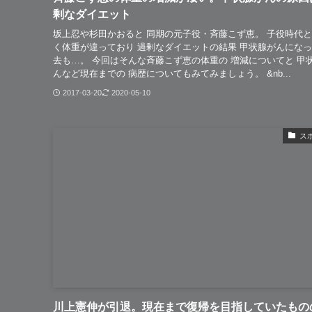
剰なダイエット
坂上忍や杉田かおると 同期の元子役・斉藤こず恵。 子役時代
く体重が違っており 過剰なダイエットの結果 甲状腺がんにな
去も…。 今回はそんな斉藤こず恵の体重の 増減についてと 甲
んなど現在までの 病歴についてもみてみましょう。 &nb...
2017-03-20
2020-05-10
ス
川上憲伸が引退。現在まで復帰を目指していたもの