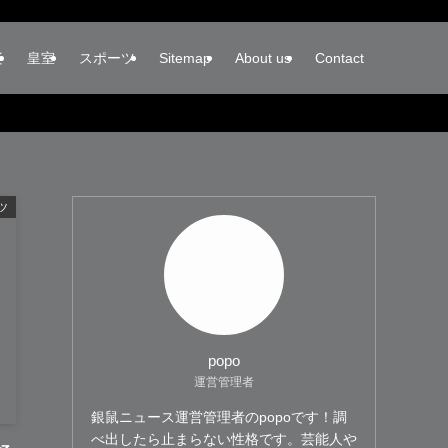
楽
皇室
スポーツ
Sitemap
About us
Contact
ツ
popo
運営管理者
銀鼠ニュース運営管理者のpopoです！調
べ出したら止まらない性格です。芸能人や