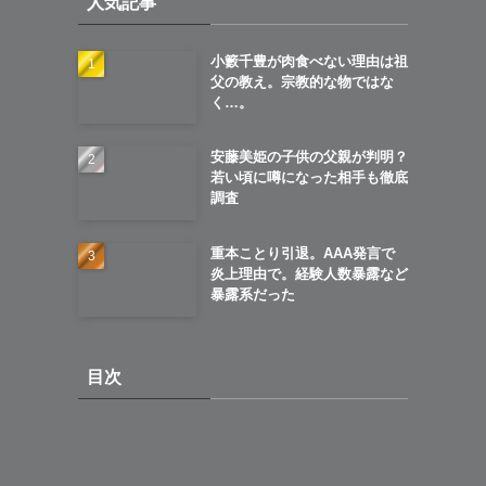
人気記事
ブ
小籔千豊が肉食べない理由は祖
父の教え。宗教的な物ではな
く…。
安藤美姫の子供の父親が判明？
若い頃に噂になった相手も徹底
調査
重本ことり引退。AAA発言で
炎上理由で。経験人数暴露など
暴露系だった
目次