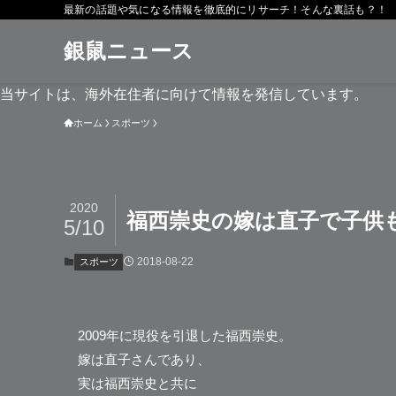
最新の話題や気になる情報を徹底的にリサーチ！そんな裏話も？！
銀鼠ニュース
当サイトは、海外在住者に向けて情報を発信しています。
ホーム
スポーツ
2020
福西崇史の嫁は直子で子供
5/10
2018-08-22
スポーツ
2009年に現役を引退した
福西崇史
。
嫁は直子さんであり、
実は福西崇史と共に