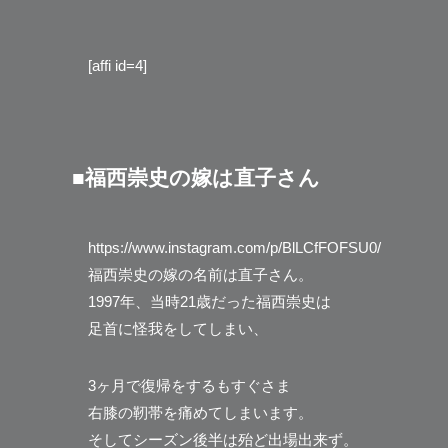
[affi id=4]
■福西崇史の嫁は直子さん
https://www.instagram.com/p/BlLCfFOFSU0/
福西崇史の嫁の名前は直子さん。
1997年、当時21歳だった福西崇史は
足首に怪我をしてしまい、
3ヶ月で復帰をするもすぐさま
右膝の靭帯を痛めてしまいます。
そしてシーズン後半は殆ど出場出来ず。