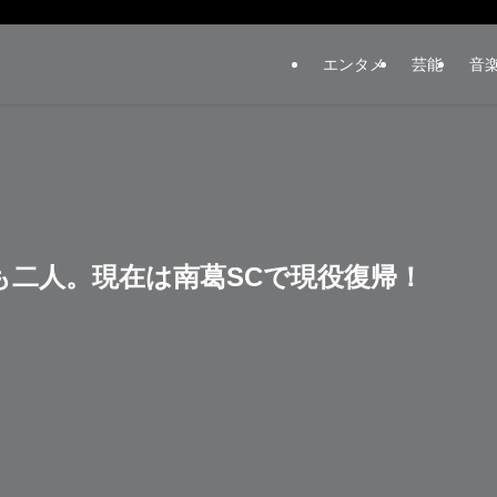
エンタメ
芸能
音
も二人。現在は南葛SCで現役復帰！