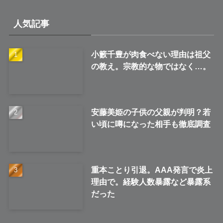
カ
イ
人気記事
ブ
小籔千豊が肉食べない理由は祖父
の教え。宗教的な物ではなく…。
安藤美姫の子供の父親が判明？若
い頃に噂になった相手も徹底調査
重本ことり引退。AAA発言で炎上
理由で。経験人数暴露など暴露系
だった