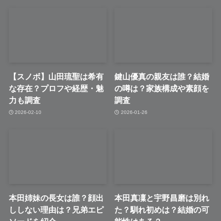
【スノボ】山田琉聖は希有
鍵山優真の親友は誰？結婚
な存在？プロフや経歴・魅
の噂は？家族構成や素顔を
力も調査
調査
2026-02-10
2026-01-26
本田姉妹の長女は誰？顔出
本田真凜と宇野昌磨は別れ
ししない理由は？兄弟エピ
た？馴れ初めは？結婚の可