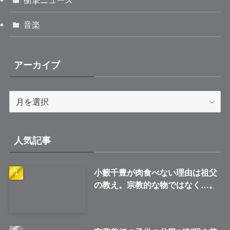
衝撃ニュース
音楽
アーカイブ
ア
ー
カ
イ
人気記事
ブ
小籔千豊が肉食べない理由は祖父
の教え。宗教的な物ではなく…。