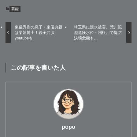
芸能
東儀秀樹の息子・東儀典親
埼玉県に浸水被害。荒川氾
は楽器博士！親子共演
濫危険水位・利根川で堤防
youtubeも
決壊危機も…
この記事を書いた人
popo