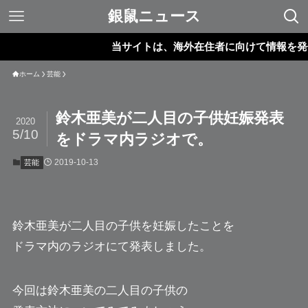
銀鼠ニュース
当サイトは、海外在住者に向けて情報を発信して
ホーム
芸能
鈴木亜美が二人目の子供妊娠発表
2020
5/10
をドラマ内ラジオで。
2019-10-13
芸能
鈴木亜美
が二人目の子供を妊娠したことを
ドラマ内のラジオにて発表しました。
今回は鈴木亜美の二人目の子供の