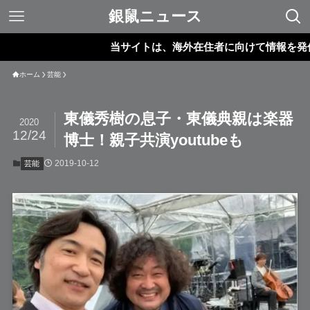
銀鼠ニュース
当サイトは、海外在住者に向けて情報を発信してい
ホーム
芸能
東儀秀樹の息子・東儀典親は楽器
2020
12/24
博士！親子共演youtubeも
2019-10-12
芸能