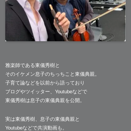
雅楽師である
東儀秀樹
と
そのイケメン息子のちっちこと東儀典親。
子育て論などを以前から語っており
ブログやツイッター、Youtubeなどで
東儀秀樹は息子の東儀典親を公開。
実は東儀秀樹、息子の東儀典親と
Youtubeなどで共演動画も。