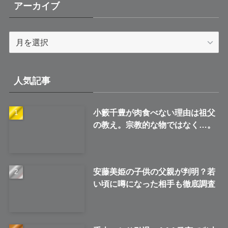
アーカイブ
ア
ー
カ
イ
人気記事
ブ
小籔千豊が肉食べない理由は祖父
の教え。宗教的な物ではなく…。
安藤美姫の子供の父親が判明？若
い頃に噂になった相手も徹底調査