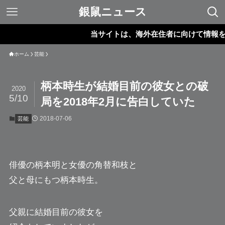
銀鼠ニュース
当サイトは、海外在住者に向けて情報を発信
ホーム
芸能
柄本時生が結婚目前の彼女との破
2020
5/10
局を2018年2月に告白していた
2018-07-06
芸能
俳優の柄本明と女優の角替和枝と
父と母にもつ
柄本時生
。
父親に結婚目前の彼女を