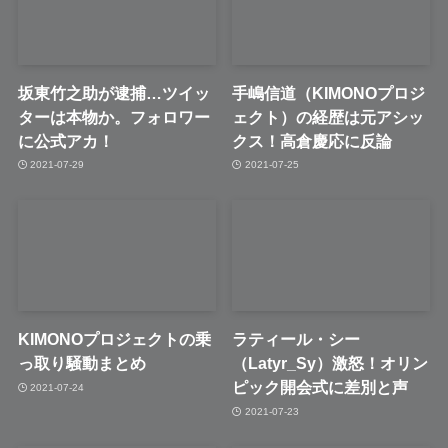
坂東竹之助が逮捕…ツイッ
手嶋信道（KIMONOプロジ
ターは本物か。フォロワー
ェクト）の経歴は元アシッ
に公式アカ！
クス！高倉慶応に反論
2021-07-29
2021-07-25
KIMONOプロジェクトの乗
ラティール・シー
っ取り騒動まとめ
（Latyr_Sy）激怒！オリン
ピック開会式に差別と声
2021-07-24
2021-07-23