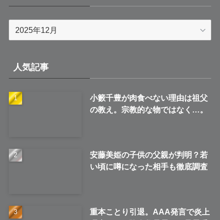
ア
ー
カ
イ
人気記事
ブ
小籔千豊が肉食べない理由は祖父
の教え。宗教的な物ではなく…。
安藤美姫の子供の父親が判明？若
い頃に噂になった相手も徹底調査
重本ことり引退。AAA発言で炎上