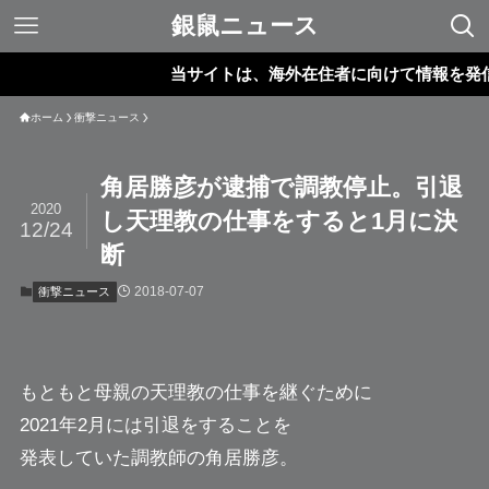
銀鼠ニュース
当サイトは、海外在住者に向けて情報を発信して
ホーム
衝撃ニュース
角居勝彦が逮捕で調教停止。引退
2020
し天理教の仕事をすると1月に決
12/24
断
2018-07-07
衝撃ニュース
もともと母親の天理教の仕事を継ぐために
2021年2月には引退をすることを
発表していた調教師の
角居勝彦
。