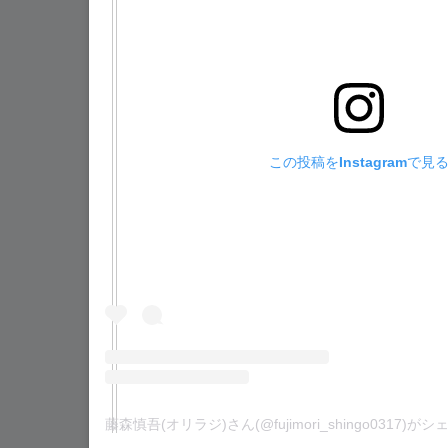
この投稿をInstagramで見
藤森慎吾(オリラジ)さん(@fujimori_shingo0317)