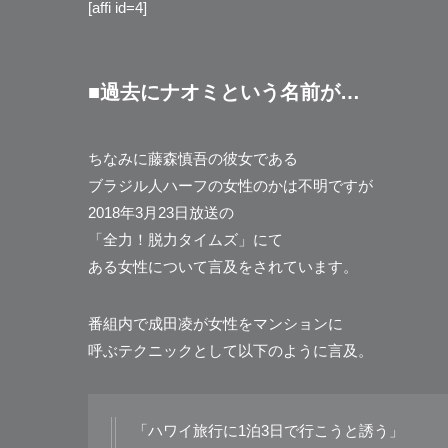
[affi id=4]
■過去にナオミという名前が…
ちなみに藤森慎吾の彼女である
ブラジル人ハーフの女性のかは不明ですが
2018年3月23日放送の
「全力！脱力タイムズ」にて
ある女性について言及をされています。
番組内で成田凌が女性をマンションに
呼ぶテクニックとして以下のように言及。
「ハワイ旅行に1泊3日で行こうと誘う」