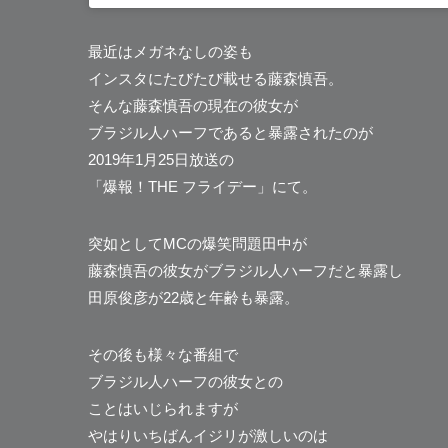
最近はメガネなしの姿も
インスタにたびたび載せる藤森慎吾。
そんな藤森慎吾の現在の彼女が
ブラジル人ハーフであると暴露されたのが
2019年1月25日放送の
「爆報！THE フライデー」にて。
突如としてMCの爆笑問題田中が
藤森慎吾の彼女がブラジル人ハーフだと暴露し
田原俊彦が22歳と年齢も暴露。
その後も様々な番組で
ブラジル人ハーフの彼女との
ことはいじられますが
やはりいちばんイジリが激しいのは