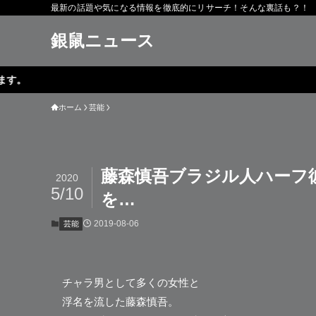
最新の話題や気になる情報を徹底的にリサーチ！そんな裏話も？！
銀鼠ニュース
ホーム
芸能
藤森慎吾ブラジル人ハーフ
2020
5/10
を…
2019-08-06
芸能
チャラ男として多くの女性と
浮名を流した
藤森慎吾
。