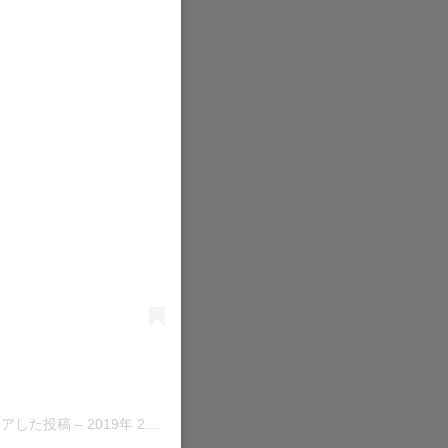
る
がシェアした投稿
–
2019年 2月月22日午前1時40分PST