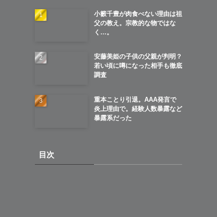
小籔千豊が肉食べない理由は祖
父の教え。宗教的な物ではな
く…。
安藤美姫の子供の父親が判明？
若い頃に噂になった相手も徹底
調査
重本ことり引退。AAA発言で
炎上理由で。経験人数暴露など
暴露系だった
目次