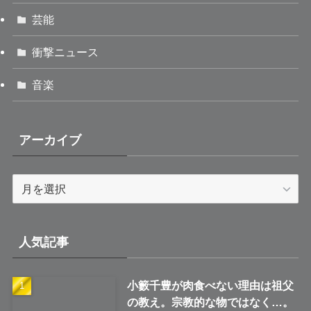
芸能
衝撃ニュース
音楽
アーカイブ
ア
ー
カ
イ
人気記事
ブ
小籔千豊が肉食べない理由は祖父
の教え。宗教的な物ではなく…。