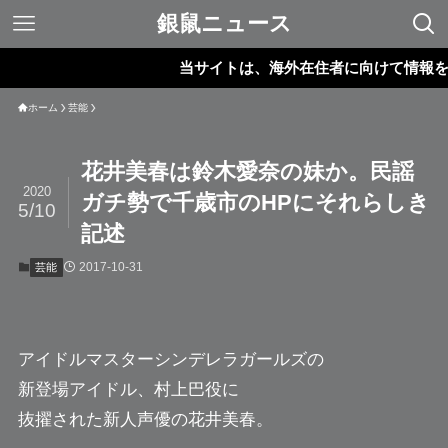
銀鼠ニュース
当サイトは、海外在住者に向けて情報を発信
ホーム
芸能
花井美春は鈴木愛奈の妹か。民謡
2020
ガチ勢で千歳市のHPにそれらしき
5/10
記述
2017-10-31
芸能
アイドルマスターシンデレラガールズの
新登場アイドル、村上巴役に
抜擢された新人声優の
花井美春
。