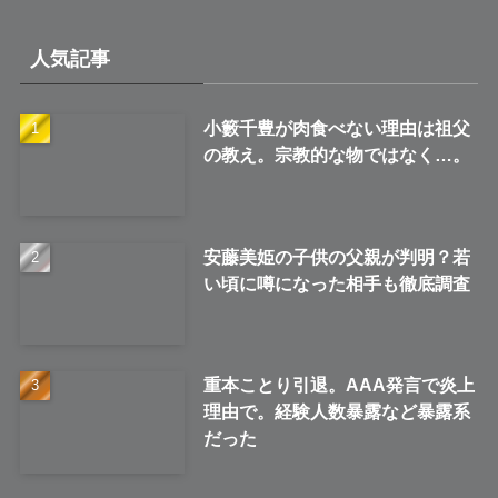
カ
イ
人気記事
ブ
小籔千豊が肉食べない理由は祖父
の教え。宗教的な物ではなく…。
安藤美姫の子供の父親が判明？若
い頃に噂になった相手も徹底調査
重本ことり引退。AAA発言で炎上
理由で。経験人数暴露など暴露系
だった