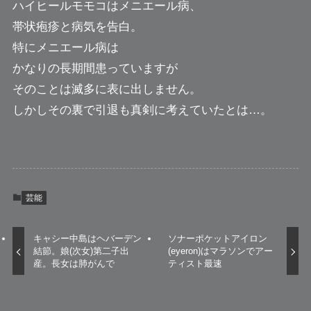
ハイヒールモモコはメニエール病、
帯状疱疹と病気を告白。
特にメニエール病は
かなりの長期間患っていますが
そのことは滅多に表に出しません。
しかしその裏で引退も真剣に考えていたとは…。
芸能
キャシー中島はヘバーデン
ソナーポケットアイロン
結節。娘(次女)第二子出
(eyeron)はマラソンでアー
産。長女は肺がんで
ティスト最速