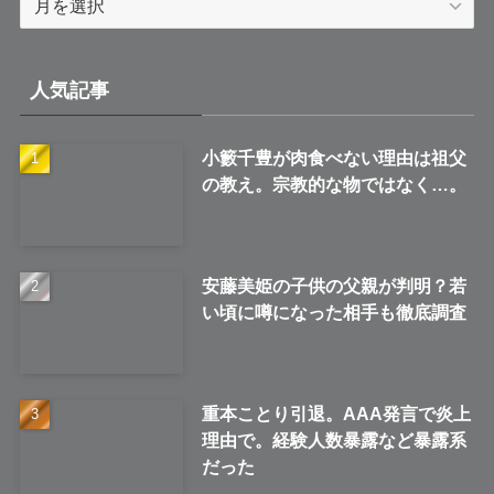
ー
カ
イ
人気記事
ブ
小籔千豊が肉食べない理由は祖父
の教え。宗教的な物ではなく…。
安藤美姫の子供の父親が判明？若
い頃に噂になった相手も徹底調査
重本ことり引退。AAA発言で炎上
理由で。経験人数暴露など暴露系
だった