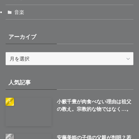
音楽
アーカイブ
ア
ー
カ
イ
人気記事
ブ
小籔千豊が肉食べない理由は祖父
の教え。宗教的な物ではなく…。
安藤美姫の子供の父親が判明？若