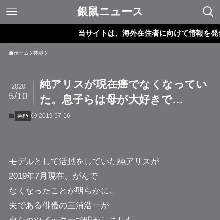
銀鼠ニュース
当サイトは、海外在住者に向けて情報を発信して
ホーム
芸能
純アリスが現在癌でなくなってい
2020
5/10
た。息子らは母が大好きで…
2019-07-16
芸能
モデルとして活動をしていた
純アリス
が
2019年7月現在、がんで
なくなったことが明らかに。
夫である俳優の三浦浩一が