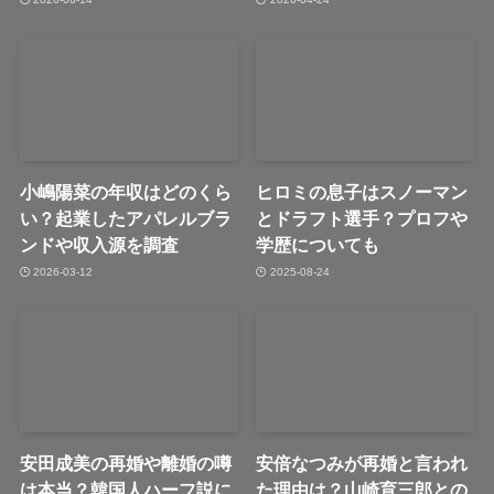
小嶋陽菜の年収はどのくら
ヒロミの息子はスノーマン
い？起業したアパレルブラ
とドラフト選手？プロフや
ンドや収入源を調査
学歴についても
2026-03-12
2025-08-24
安田成美の再婚や離婚の噂
安倍なつみが再婚と言われ
は本当？韓国人ハーフ説に
た理由は？山崎育三郎との