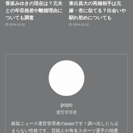
香坂みゆきの現在は？元夫
東出昌大の再婚相手は元
との年収格差や離婚理由に
嫁・杏に似てる？出会いや
ついても調査
馴れ初めについても
2024-12-31
2024-12-22
popo
運営管理者
銀鼠ニュース運営管理者のpopoです！調べ出したら止
まらない性格です。芸能人や有名スポーツ選手の熱愛