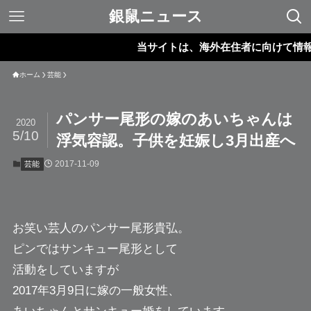
銀鼠ニュース
当サイトは、海外在住者に向けて情報を発
ホーム
芸能
パンサー尾形の嫁のあいちゃんは
2020
5/10
浮気容認。子供を妊娠し3月出産へ
2017-11-09
芸能
お笑い芸人の
パンサー尾形
貴弘。
ピンではサンキュー尾形として
活動をしていますが
2017年3月9日に嫁の一般女性、