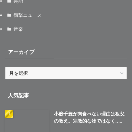
芸能
衝撃ニュース
音楽
アーカイブ
ア
ー
カ
イ
人気記事
ブ
小籔千豊が肉食べない理由は祖父
の教え。宗教的な物ではなく…。