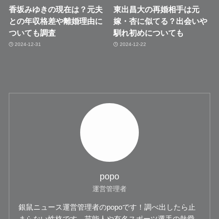
香坂みゆきの現在は？元夫
東出昌大の再婚相手は元
との年収格差や離婚理由に
嫁・杏に似てる？出会いや
ついても調査
馴れ初めについても
2024-12-31
2024-12-22
popo
運営管理者
銀鼠ニュース運営管理者のpopoです！調べ出したら止
まらない性格です。芸能人や有名スポーツ選手の熱愛