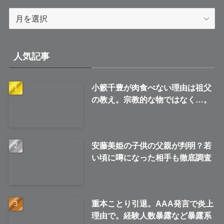
ア
ー
カ
イ
人気記事
ブ
小籔千豊が肉食べない理由は祖父
の教え。宗教的な物ではなく…。
安藤美姫の子供の父親が判明？若
い頃に噂になった相手も徹底調査
重本ことり引退。AAA発言で炎上
理由で。経験人数暴露など暴露系