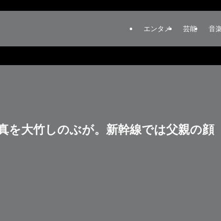
エンタメ
芸能
音
前写真を大竹しのぶが。新幹線では父親の顔