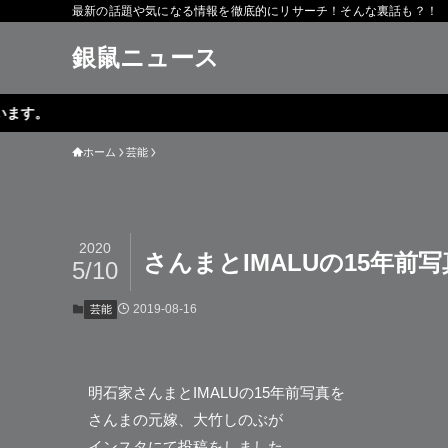
最新の話題や気になる情報を徹底的にリサーチ！そんな裏話も？！
銀鼠ニュース
ホーム
芸能
2020
さんまとIMALUの15年
5/10
2019-08-16
芸能
明石家さんま
とIMALUの15年前写真を
さんまの元嫁、大竹しのぶが
インスタにて投稿をしました。