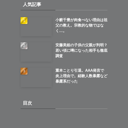
人気記事
ブ
小籔千豊が肉食べない理由は祖
父の教え。宗教的な物ではな
く…。
安藤美姫の子供の父親が判明？
若い頃に噂になった相手も徹底
調査
重本ことり引退。AAA発言で
炎上理由で。経験人数暴露など
暴露系だった
目次