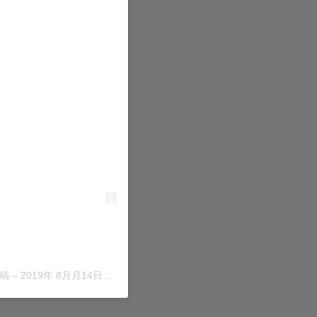
る
投稿
–
2019年 8月月14日午後8時52分PDT