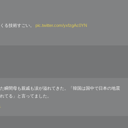
てくる技術すごい。
pic.twitter.com/yxfzgAc0YN
た瞬間母も親戚も涙が溢れてきた。「韓国は国中で日本の地震
れてる」と言ってました。
1