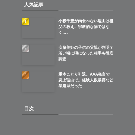
人気記事
ブ
小籔千豊が肉食べない理由は祖
父の教え。宗教的な物ではな
く…。
安藤美姫の子供の父親が判明？
若い頃に噂になった相手も徹底
調査
重本ことり引退。AAA発言で
炎上理由で。経験人数暴露など
暴露系だった
目次