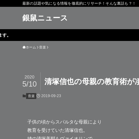
最新の話題や気になる情報を徹底的にリサーチ！そんな裏話も？！
銀鼠ニュース
ホーム
音楽
2020
清塚信也の母親の教育術が
5/10
2019-09-23
音楽
子供の頃からスパルタな母親により
教育を受けていた
清塚信也
。
姉の清塚美耶もヴァイオリンで