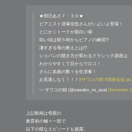
★明日あさ７：３０★
ピアニスト清塚信也さんがいよいよ登場！
とにかくトークが面白い😆
幼い頃は朝５時からピアノの練習!?
凄すぎる母の教えとは!?
ショパンの聴き方が変わるクラシック講座は
わかりやすくて目からウロコ！
さらに名曲の数々を生演奏！
お見逃しなく！！！
#サワコの朝
#清塚信也
pic
— サワコの朝 (@sawako_no_asa)
December 1
上記動画は母親の
教育術の極々一部で
以下の様なエピソードも披露。