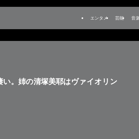
エンタメ
芸能
音
凄い。姉の清塚美耶はヴァイオリン