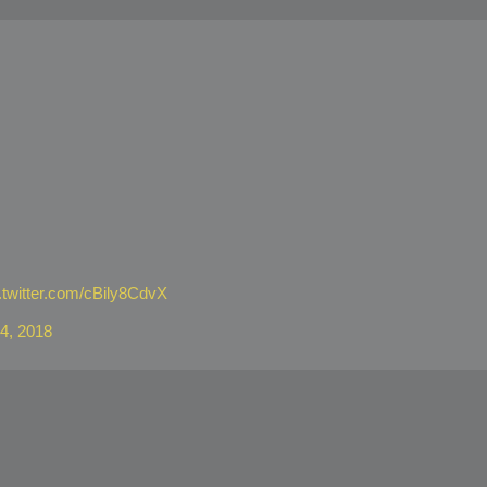
.twitter.com/cBily8CdvX
4, 2018