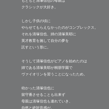
もともと清塚信也の母親は
クラシックが大好き。
しかし子供の頃に
やらせてもらえなかったのがコンプレックス。
それを清塚信也、姉の清塚美耶に
英才教育を施して自分の夢を
託すという形に。
そうして清塚信也がピアノを始めたのは
姉である清塚美耶が桐朋学園で
ヴァイオリンを習うことになったため。
幼かった清塚信也に
留守番させることも出来ず
母親は清塚信也も連れていき、
自然と絶対音感が。