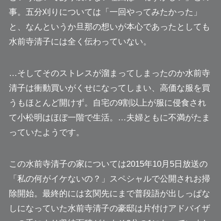
事。五分刈りについては「一回やってみたかった」
と、なんというか旦那の想いが本心であったとしても
水前寺清子には全く伝わっていない。
…そしてそのストレスが溜まってしまったのか水前寺
清子は衝動買いがくせになってしまい、高価な服を買
うもほとんど開けず。自宅の9割以上が服に侵食され
て小松明はほぼ一階で生活。…夫婦ともに不満がたま
っていたようです。
この水前寺清子の家については2015年10月5日放送の
「私の何がイケないの？」スペシャルで公開されお掃
除開始。最終的には
玄関先にまで普段語が出しっぱな
しになっていた水前寺清子の豪邸
は片付けアドバイザ