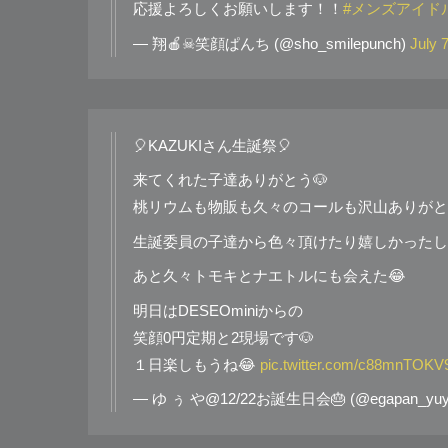
応援よろしくお願いします！！
#メンズアイド
— 翔🍎☠笑顔ぱんち (@sho_smilepunch)
July 
🎈KAZUKIさん生誕祭🎈
来てくれた子達ありがとう🐶
桃リウムも物販も久々のコールも沢山ありがと
生誕委員の子達から色々頂けたり嬉しかったし
あと久々トモキとナエトルにも会えた😂
明日はDESEOminiからの
笑顔0円定期と2現場です🐶
１日楽しもうね😂
pic.twitter.com/c88mnTOKV
— ゆ ぅ や@12/22お誕生日会🎂 (@egapan_yuy