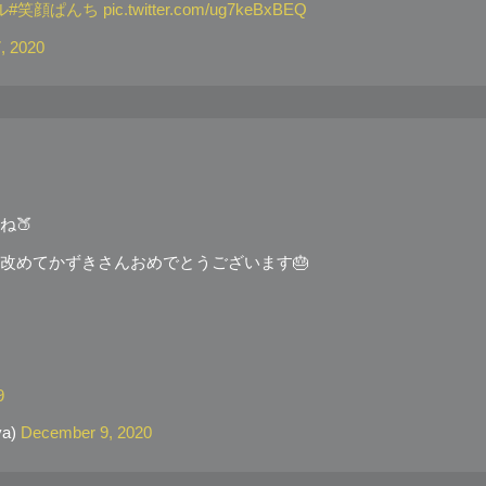
ル
#笑顔ぱんち
pic.twitter.com/ug7keBxBEQ
7, 2020
ね🍑
改めてかずきさんおめでとうございます🎂
9
a)
December 9, 2020