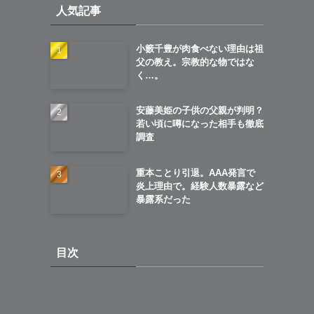
人気記事
ブ
小籔千豊が肉食べない理由は祖
父の教え。宗教的な物ではな
く…。
安藤美姫の子供の父親が判明？
若い頃に噂になった相手も徹底
調査
重本ことり引退。AAA発言で
炎上理由で。経験人数暴露など
暴露系だった
目次