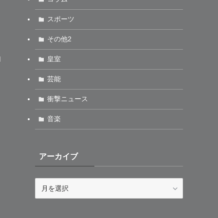
スポーツ
その他2
由
皇室
芸能
衝撃ニュース
音楽
アーカイブ
ア
ー
カ
イ