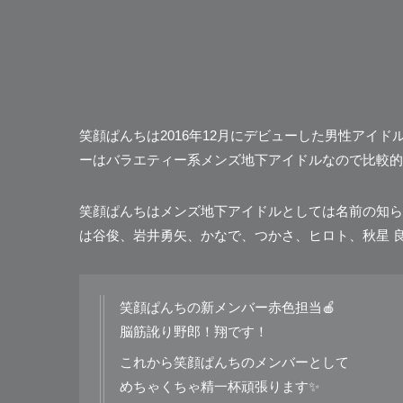
笑顔ぱんちは2016年12月にデビューした男性アイ
ーは
バラエティー系メンズ地下アイドル
なので比較的
笑顔ぱんちはメンズ地下アイドルとしては名前の知ら
は谷俊、岩井勇矢、かなで、つかさ、ヒロト、秋星 
笑顔ぱんちの新メンバー赤色担当🍎
脳筋訛り野郎！翔です！
これから笑顔ぱんちのメンバーとして
めちゃくちゃ精一杯頑張ります✨