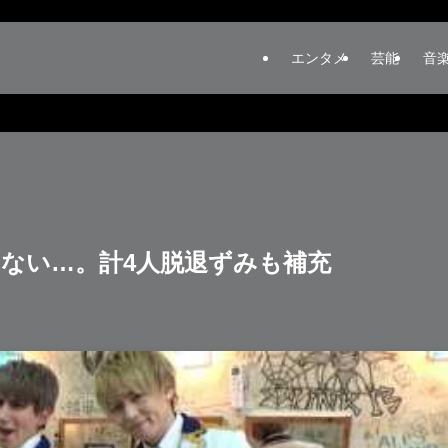
エンタメ
芸能
音
ない…。計4人脱退ずみも補充