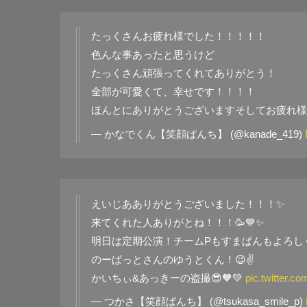
たっくさんお疲れ様でした！！！！！
色んな事あったと思うけど
たっくさん頑張ってくれてありがとう！
全部が可愛くて、幸せです！！！！
ほんとにありがとうございますそしてお疲れ様
— かなでくん【笑顔ぱんち】 (@kanade_419)
えいじあありがとうございました！！！✨
来てくれた人ありがとね！！！🥳💙✨
明日は定期公演！チームPもすまぱんもよろしく
のーばっとさんのゆうとくん！😉✌️
かいちぃ&あっきーの盗撮😎🧡💚
pic.twitter.
— つかさ【笑顔ぱんち】 (@tsukasa_smile_p)