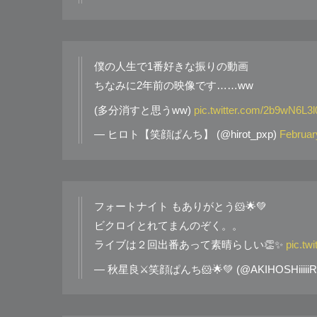
僕の人生で1番好きな振りの動画
ちなみに2年前の映像です……ww
(多分消すと思うww)
pic.twitter.com/2b9wN6L3l
— ヒロト【笑顔ぱんち】 (@hirot_pxp)
Februar
フォートナイト もありがとう🐹🌟💚
ビクロイとれてまんのぞく。。
ライブは２回出番あって素晴らしい👏✨
pic.tw
— 秋星良⚔️笑顔ぱんち🐹🌟💚 (@AKIHOSHiiiii