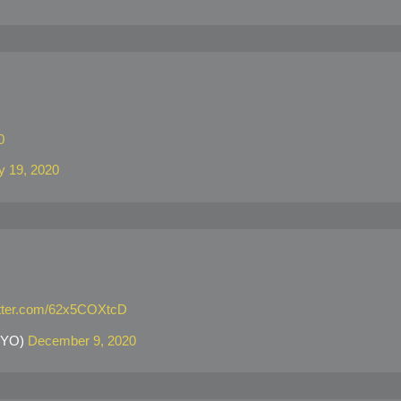
0
y 19, 2020
itter.com/62x5COXtcD
RYO)
December 9, 2020