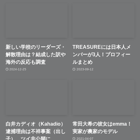
新しい学校のリーダーズ・
TREASUREには日本人メ
解散理由は？結成した訳や
ンバーが3人！プロフィー
海外の反応も調査
ルまとめ
2024-12-25
2023-09-12
白井カディオ（Kahadio）
常田大希の彼女はemma！
逮捕理由は不祥事案（出し
実家が農家のモデル
子）…ツイ非公開に
2021-04-07