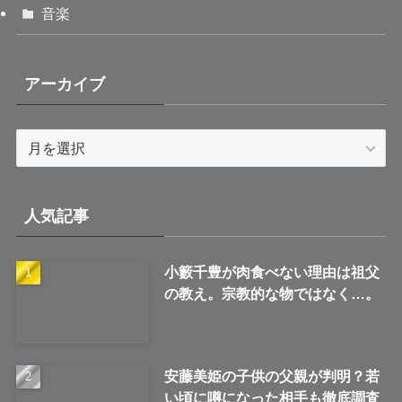
音楽
アーカイブ
ア
ー
カ
イ
人気記事
ブ
小籔千豊が肉食べない理由は祖父
の教え。宗教的な物ではなく…。
安藤美姫の子供の父親が判明？若
い頃に噂になった相手も徹底調査