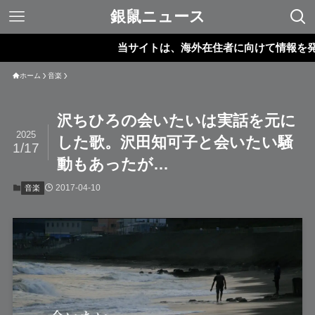
銀鼠ニュース
当サイトは、海外在住者に向けて情報を発信し
ホーム
音楽
沢ちひろの会いたいは実話を元に
2025
した歌。沢田知可子と会いたい騒
1/17
動もあったが…
2017-04-10
音楽