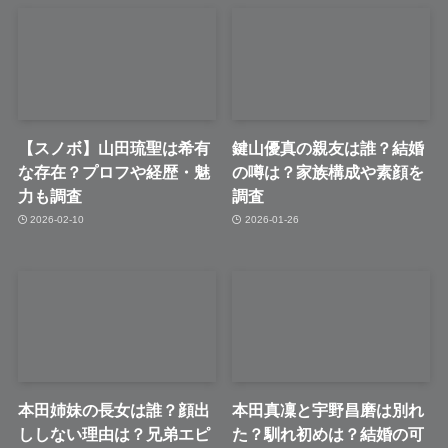
【スノボ】山田琉聖は希有
鍵山優真の親友は誰？結婚
な存在？プロフや経歴・魅
の噂は？家族構成や素顔を
力も調査
調査
2026-02-10
2026-01-26
本田姉妹の長女は誰？顔出
本田真凜と宇野昌磨は別れ
ししない理由は？兄弟エピ
た？馴れ初めは？結婚の可