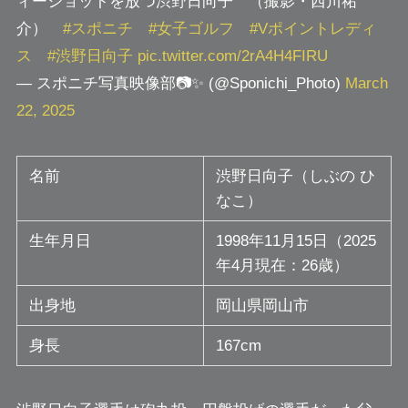
ィーショットを放つ渋野日向子 （撮影・西川祐
介）
#スポニチ
#女子ゴルフ
#Vポイントレディ
ス
#渋野日向子
pic.twitter.com/2rA4H4FIRU
— スポニチ写真映像部📷✨ (@Sponichi_Photo)
March
22, 2025
名前
渋野日向子（しぶの ひ
なこ）
生年月日
1998年11月15日（2025
年4月現在：26歳）
出身地
岡山県岡山市
身長
167cm