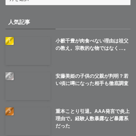
ー
カ
イ
人気記事
ブ
小籔千豊が肉食べない理由は祖父
の教え。宗教的な物ではなく…。
安藤美姫の子供の父親が判明？若
い頃に噂になった相手も徹底調査
重本ことり引退。AAA発言で炎上
理由で。経験人数暴露など暴露系
だった