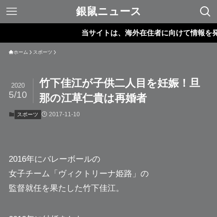
銀鼠ニュース
当サイトは、海外在住者に向けて情報を発信し
ホーム
スポーツ
竹下佳江が子供二人目を妊娠！旦
2020
5/10
那の江草仁貴は再婚者
2017-11-10
スポーツ
2016年にバレーボールの
女子チーム「ヴィクトリーナ姫路」の
監督就任を果たした
竹下佳江
。