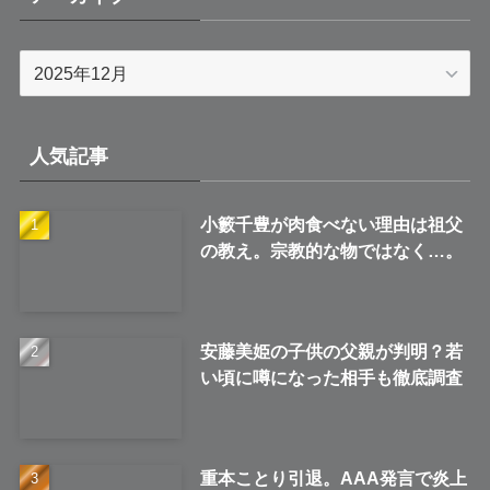
ア
ー
カ
イ
人気記事
ブ
小籔千豊が肉食べない理由は祖父
の教え。宗教的な物ではなく…。
安藤美姫の子供の父親が判明？若
い頃に噂になった相手も徹底調査
重本ことり引退。AAA発言で炎上