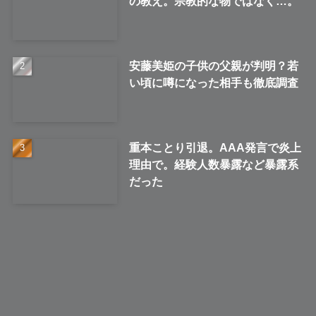
の教え。宗教的な物ではなく…。
安藤美姫の子供の父親が判明？若
い頃に噂になった相手も徹底調査
重本ことり引退。AAA発言で炎上
理由で。経験人数暴露など暴露系
だった