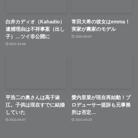
白井カディオ（Kahadio）
常田大希の彼女はemma！
逮捕理由は不祥事案（出し
実家が農家のモデル
子）…ツイ非公開に
2021-04-07
2021-04-08
平浩二の奥さんは高子淑
愛内里菜が現在再始動！プ
江。子供は現在すでに結婚
ロデューサー提訴も元事務
していた
所は否定…
2021-04-07
2021-03-23