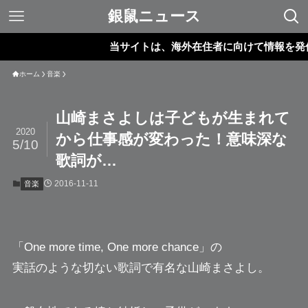
銀鼠ニュース
当サイトは、海外在住者に向けて情報を発信して
ホーム
音楽
山崎まさよしは子どもが生まれて
2020
から仕事感が変わった！意味深な
5/10
歌詞が…
2016-11-11
音楽
「One more time, One more chance」の
実話のような切ない歌詞で有名な
山崎まさよし
。