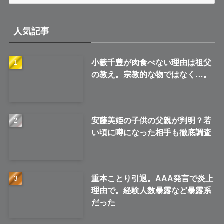
ー
カ
イ
人気記事
ブ
小籔千豊が肉食べない理由は祖父
の教え。宗教的な物ではなく…。
安藤美姫の子供の父親が判明？若
い頃に噂になった相手も徹底調査
重本ことり引退。AAA発言で炎上
理由で。経験人数暴露など暴露系
だった