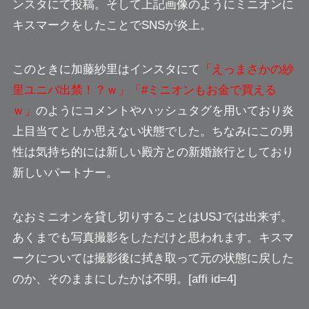
ンスタにて投稿。そして上記画像のようにミニオンに
キスマークをしたことでSNSが炎上。
このときに加藤紗里はインスタにて
「えっまさかの紗
里ユニバ出禁！？ｗ」「#ミニオンもお金で買える
ｗ」
のようにコメントやハッシュタグを用いており
炎
上目当てとしか思えない
状態でした。ちなみにこの男
性は気持ち的には
新しい殿方との新婚旅行
としており
新しいパートナー。
なお
ミニオンを貸し切りすることはUSJでは出来ず
。
あくまでも写真撮影をしただけと思われます。キスマ
ークについては撮影後に拭き取って元の状態に戻した
のか、そのままにしたかは不明。[affi id=4]