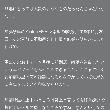
旦那にとっては天災のようなものだったんじゃないか
な…。
加藤紗里のYoutubeチャンネルの解説は2019年11月29
日。
その直前に不動産会社社長と結婚
を明らかにした
わけで。
更にそのおよそ一ヶ月後に
即別居、離婚を告白したと
いうエピソード
をぶっこんできました。ここまで行く
と加藤紗里は何が話題になるかを分かっていて効果的
に宣伝をしている印象があります。
加藤紗里の上手いところは
炎上と言っても好き嫌いで
片付くレベルの炎上
なところですね。なんというかス