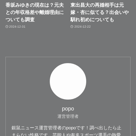
香坂みゆきの現在は？元夫
東出昌大の再婚相手は元
との年収格差や離婚理由に
嫁・杏に似てる？出会いや
ついても調査
馴れ初めについても
2024-12-31
2024-12-22
popo
運営管理者
銀鼠ニュース運営管理者のpopoです！調べ出したら止
まらない性格です。芸能人や有名スポーツ選手の熱愛