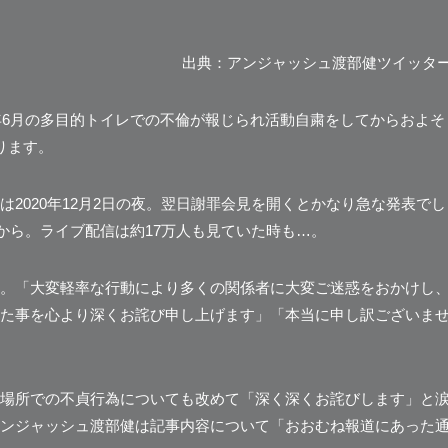
出典：アンジャッシュ渡部健ツイッタ
年6月の多目的トイレでの不倫が報じられ活動自粛をしてからおよそ
ります。
2020年12月2日の夜。翌日謝罪会見を開くとかなり急な発表でし
から。
ライブ配信は約17万人も見ていた時も…。
。
「大変軽率な行動により多くの関係者に大変ご迷惑をおかけし
た事を心より深くお詫び申し上げます」「本当に申し訳ございま
場所での不貞行為についても改めて
「深く深くお詫びします」
と
ンジャッシュ渡部健は記事内容について「おおむね報道にあった