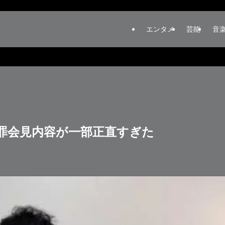
エンタメ
芸能
音
罪会見内容が一部正直すぎた