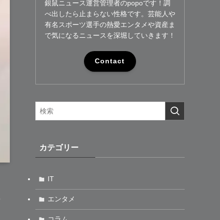
銀鼠ニュース運営管理者のpopoです！調
べ出したら止まらない性格です。芸能人や
有名スポーツ選手の熱愛エンタメや資産ま
で気になるニュースを深堀していきます！
Contact
カテゴリー
IT
を
エンタメ
し
コラム