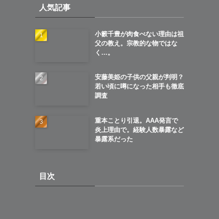
人気記事
ブ
小籔千豊が肉食べない理由は祖
父の教え。宗教的な物ではな
く…。
安藤美姫の子供の父親が判明？
若い頃に噂になった相手も徹底
調査
重本ことり引退。AAA発言で
炎上理由で。経験人数暴露など
暴露系だった
目次