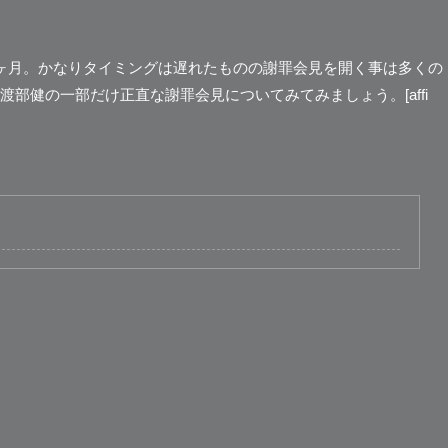
ヶ月。かなりタイミングは遅れたものの謝罪会見を開く事は多くの
渡部健の
一部だけ正直な謝罪会見
についてみてみましょう。[affi