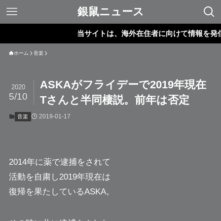
銀鼠ニュース
当サイトは、海外在住者に向けて情報を発信して
ホーム
音楽
ASKAがフライデーで2019年現在
2020
5/10
Tさんと半同棲説。前年は否定
2019-01-17
音楽
2014年に薬で逮捕をされて
活動を自粛し2019年現在は
復帰を果たしている
ASKA
。