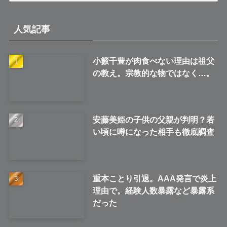
カ
イ
人気記事
ブ
小籔千豊が肉食べない理由は祖父
の教え。宗教的な物ではなく…。
安藤美姫の子供の父親が判明？若
い頃に噂になった相手も徹底調査
重本ことり引退。AAA発言で炎上
理由で。経験人数暴露など暴露系
だった