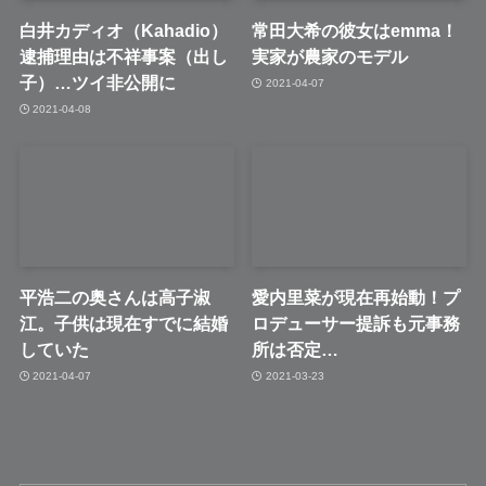
白井カディオ（Kahadio）
常田大希の彼女はemma！
逮捕理由は不祥事案（出し
実家が農家のモデル
子）…ツイ非公開に
2021-04-07
2021-04-08
平浩二の奥さんは高子淑
愛内里菜が現在再始動！プ
江。子供は現在すでに結婚
ロデューサー提訴も元事務
していた
所は否定…
2021-04-07
2021-03-23