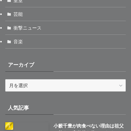
皇室
芸能
衝撃ニュース
音楽
アーカイブ
ア
ー
カ
イ
人気記事
ブ
小籔千豊が肉食べない理由は祖父