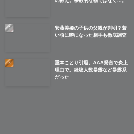
の教え。宗教的な物ではなく…。
安藤美姫の子供の父親が判明？若
い頃に噂になった相手も徹底調査
重本ことり引退。AAA発言で炎上
理由で。経験人数暴露など暴露系
だった