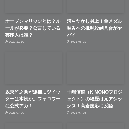
オープンマリッジとは？ル
河村たかし炎上！金メダル
ールが必要？公言している
噛みへの批判殺到具合がヤ
芸能人は誰？
バイ
2025-11-10
2021-08-05
坂東竹之助が逮捕…ツイッ
手嶋信道（KIMONOプロジ
ターは本物か。フォロワー
ェクト）の経歴は元アシッ
に公式アカ！
クス！高倉慶応に反論
2021-07-29
2021-07-25