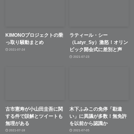
KIMONOプロジェクトの乗
ラティール・シー
っ取り騒動まとめ
（Latyr_Sy）激怒！オリン
ピック開会式に差別と声
2021-07-24
2021-07-23
古市憲寿が小山田圭吾に関
木下ふみこの免停「勘違
する件で誤解とツイートも
い」に異議が多数！無免許
無理がある
を以前から認識か
2021-07-18
2021-07-05