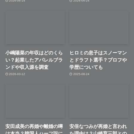
2026-06-14
2026-04-24
小嶋陽菜の年収はどのくら
ヒロミの息子はスノーマン
い？起業したアパレルブラ
とドラフト選手？プロフや
ンドや収入源を調査
学歴についても
2026-03-12
2025-08-24
安田成美の再婚や離婚の噂
安倍なつみが再婚と言われ
は本当？韓国人ハーフ説に
た理由は？山崎育三郎との