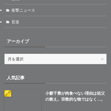
衝撃ニュース
音楽
アーカイブ
ア
ー
カ
イ
人気記事
ブ
小籔千豊が肉食べない理由は祖父
の教え。宗教的な物ではなく…。