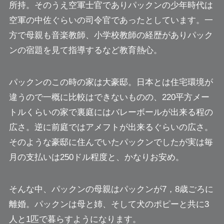
所持。そのうえ空軍士官でありパックンの少年時代は
空軍の中佐ぐらいの司令官であったとしています。
一
方で母親も音楽教師、小学校教師の経歴がありパック
ンの宿題を見て指導するなど教育熱心。
パックンのこの時の家は大豪邸。日本とは住宅環境が
違うので一概に比較はできないものの、220平方メー
トルくらいの家で裏庭にはバレーボールが出来る程の
広さ。逆に前庭ではアメフトが出来るぐらいの広さ。
そのような豪邸に住んでいたパックンでしたが実は毎
月の支払いは250ドル程度と、かなりお安め。
そんな中、パックンの母親はパックンが7，8歳ごろに
離婚。パックンは母と姉、そして犬のポピーと共に3
人と1匹で暮らすようになります。