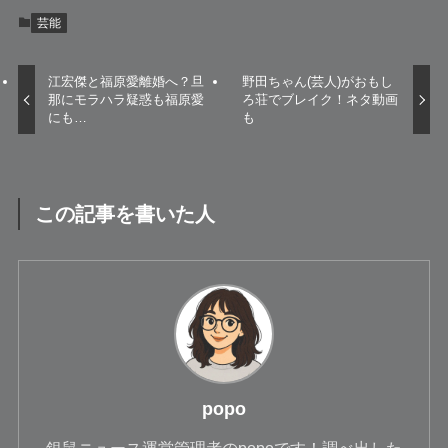
芸能
江宏傑と福原愛離婚へ？旦
野田ちゃん(芸人)がおもし
那にモラハラ疑惑も福原愛
ろ荘でブレイク！ネタ動画
にも…
も
この記事を書いた人
popo
銀鼠ニュース運営管理者のpopoです！調べ出した