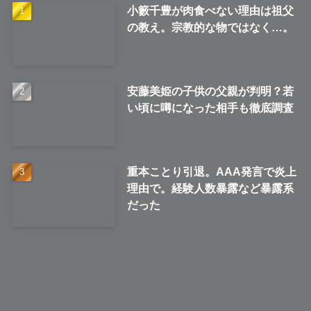
小籔千豊が肉食べない理由は祖父
の教え。宗教的な物ではなく…。
安藤美姫の子供の父親が判明？若
い頃に噂になった相手も徹底調査
重本ことり引退。AAA発言で炎上
理由で。経験人数暴露など暴露系
だった