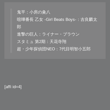
鬼平：小房の粂八
喧嘩番長 乙女 -Girl Beats Boys-：吉良麟太
郎
進撃の巨人：ライナー・ブラウン
スタミュ 第2期：天花寺翔
超・少年探偵団NEO：7代目明智小五郎
[affi id=4]