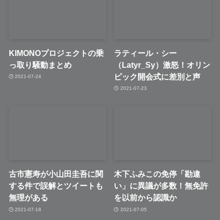
KIMONOプロジェクトの乗
ラティール・シー
っ取り騒動まとめ
（Latyr_Sy）激怒！オリン
ピック開会式に差別と声
2021-07-24
2021-07-23
古市憲寿が小山田圭吾に関
木下ふみこの免停「勘違
する件で誤解とツイートも
い」に異議が多数！無免許
無理がある
を以前から認識か
2021-07-18
2021-07-05