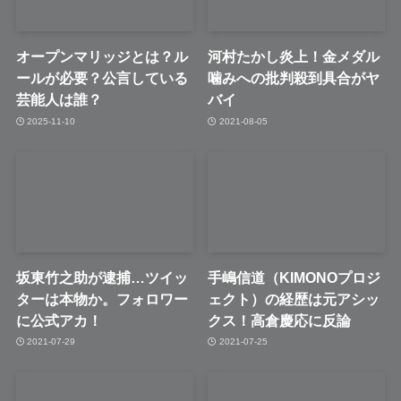
オープンマリッジとは？ル
河村たかし炎上！金メダル
ールが必要？公言している
噛みへの批判殺到具合がヤ
芸能人は誰？
バイ
2025-11-10
2021-08-05
坂東竹之助が逮捕…ツイッ
手嶋信道（KIMONOプロジ
ターは本物か。フォロワー
ェクト）の経歴は元アシッ
に公式アカ！
クス！高倉慶応に反論
2021-07-29
2021-07-25