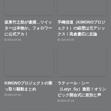
坂東竹之助が逮捕…ツイッ
手嶋信道（KIMONOプロジ
ターは本物か。フォロワー
ェクト）の経歴は元アシッ
に公式アカ！
クス！高倉慶応に反論
2021-07-29
2021-07-25
KIMONOプロジェクトの乗
ラティール・シー
っ取り騒動まとめ
（Latyr_Sy）激怒！オリン
ピック開会式に差別と声
2021-07-24
2021-07-23