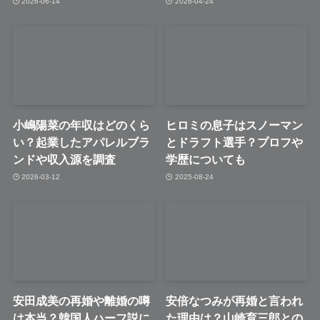
2026-06-14
2026-04-24
小嶋陽菜の年収はどのくら
ヒロミの息子はスノーマン
い？起業したアパレルブラ
とドラフト選手？プロフや
ンドや収入源を調査
学歴についても
2026-03-12
2025-08-24
安田成美の再婚や離婚の噂
安倍なつみが再婚と言われ
は本当？韓国人ハーフ説に
た理由は？山崎育三郎との