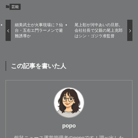
芸能
細美武士が火事現場に？仙
尾上彰が河中あいの旦那。
台・五右エ門ラーメンで避
会社社長で父親の尾上克郎
難誘導か
はシン・ゴジラ准監督
この記事を書いた人
popo
銀鼠ニュース運営管理者のpopoです！調べ出した