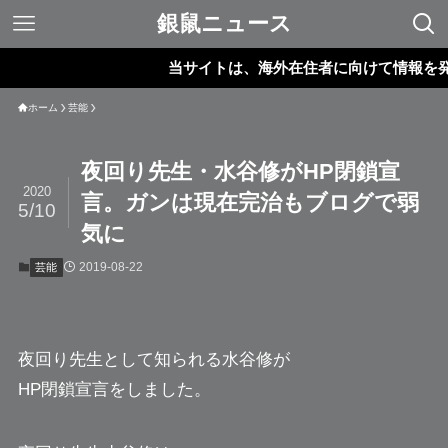
銀鼠ニュース
当サイトは、海外在住者に向けて情報を発信し
ホーム
芸能
夜回り先生・水谷修がHP閉鎖宣
2020
言。ガンは現在完治もブログで弱
5/10
気に
2019-08-22
芸能
夜回り先生として知られる
水谷修
が
HP閉鎖宣言をしました。