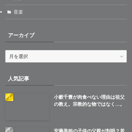
音楽
アーカイブ
ア
ー
カ
イ
人気記事
ブ
小籔千豊が肉食べない理由は祖父
の教え。宗教的な物ではなく…。
安藤美姫の子供の父親が判明？若