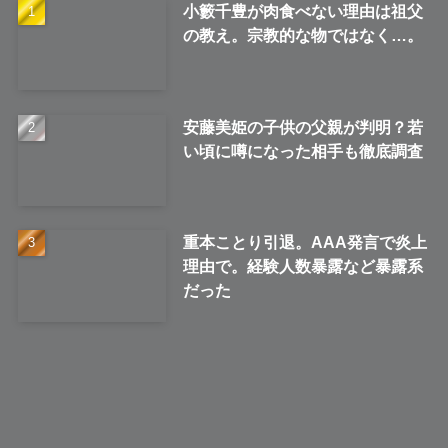
小籔千豊が肉食べない理由は祖父
の教え。宗教的な物ではなく…。
安藤美姫の子供の父親が判明？若
い頃に噂になった相手も徹底調査
重本ことり引退。AAA発言で炎上
理由で。経験人数暴露など暴露系
だった