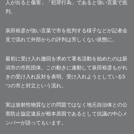
人が出ると傷害」「犯罪行為」であると強い言葉で批
判。
泉田裕彦が強い言葉で市を批判する様子などが記者会
見で流れて外部からの評判は芳しくない状態に。
最初に受け入れ撤回を求めて署名活動を始めたのは新
潟市の市民団体。この動きに連動して泉田裕彦もがれ
きの受け入れ反対を表明。受け入れようとしている5
つの市と対立という流れ。
実は放射性物質などの問題ではなく
地元自治体との公
害防止協定違反が根本原因
であるとして抗議の中心メ
ンバーが語ってもいます。