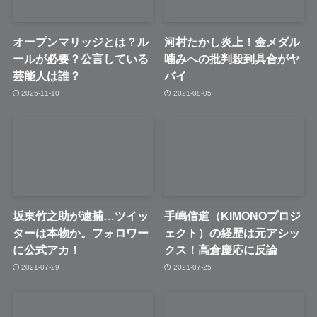
オープンマリッジとは？ル
河村たかし炎上！金メダル
ールが必要？公言している
噛みへの批判殺到具合がヤ
芸能人は誰？
バイ
2025-11-10
2021-08-05
坂東竹之助が逮捕…ツイッ
手嶋信道（KIMONOプロジ
ターは本物か。フォロワー
ェクト）の経歴は元アシッ
に公式アカ！
クス！高倉慶応に反論
2021-07-29
2021-07-25