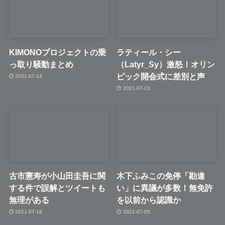
KIMONOプロジェクトの乗
ラティール・シー
っ取り騒動まとめ
（Latyr_Sy）激怒！オリン
ピック開会式に差別と声
2021-07-24
2021-07-23
古市憲寿が小山田圭吾に関
木下ふみこの免停「勘違
する件で誤解とツイートも
い」に異議が多数！無免許
無理がある
を以前から認識か
2021-07-18
2021-07-05