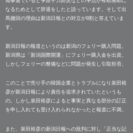
知事選でいると争原子力防災などの争点が有耶無耶に
なるためとして辞退をしたと語っています。そして出
馬撤回の理由は
新潟日報との対立が9割と答えていま
す。
新潟日報の報道というのは新潟のフェリー購入問題。
新潟県は「新潟国際開運」にフェリー購入金を出資。
しかしフェリーの整備などに問題が発生し引取拒否。
このことで売り手の韓国企業とトラブルになり
泉田裕
彦が新潟日報により責任を追求されていた
というも
の。しかし泉田裕彦によると事実と異なる部分の訂正
を申し入れても受け入れられなかったと報道に不満。
また、泉田裕彦の新潟日報への批判に対し「正当な記