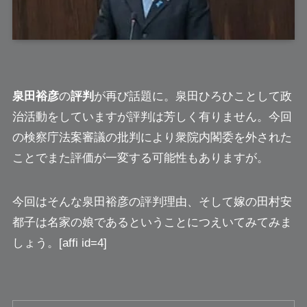
泉田裕彦
の
評判
が再び話題に。泉田ひろひことして政
治活動をしていますが評判は芳しく有りません。今回
の検察庁法案審議の批判により衆院内閣委を外された
ことでまた評価が一変する可能性もありますが。
今回はそんな泉田裕彦の評判理由、そして嫁の田村安
都子は名家の娘であるということにつえいてみてみま
しょう。[affi id=4]