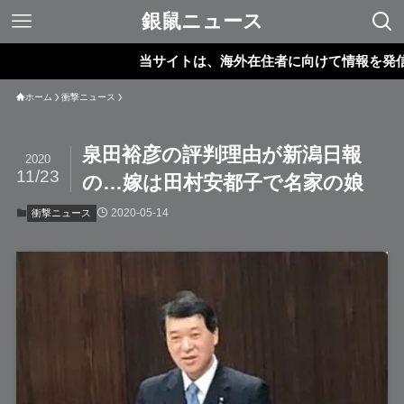
銀鼠ニュース
当サイトは、海外在住者に向けて情報を発信してい
ホーム
衝撃ニュース
泉田裕彦の評判理由が新潟日報
2020
11/23
の…嫁は田村安都子で名家の娘
2020-05-14
衝撃ニュース