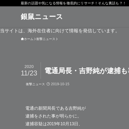
最新の話題や気になる情報を徹底的にリサーチ！そんな裏話も？！
銀鼠ニュース
当サイトは、海外在住者に向けて情報を発信しています。
ホーム
衝撃ニュース
2020
電通局長・吉野純が逮捕も
11/23
2019-10-15
衝撃ニュース
電通の新聞局長である
吉野純
が
逮捕をされた事が明らかに。
逮捕容疑は2019年10月13日、