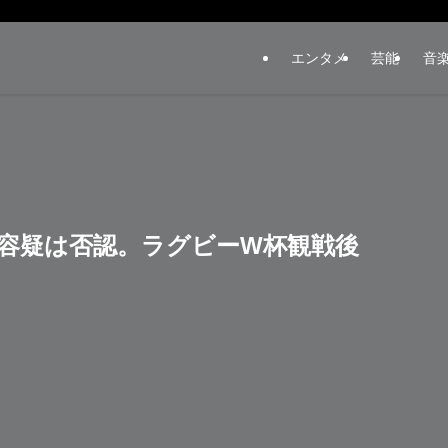
エンタメ
芸能
音
容疑は否認。ラグビーW杯観戦後