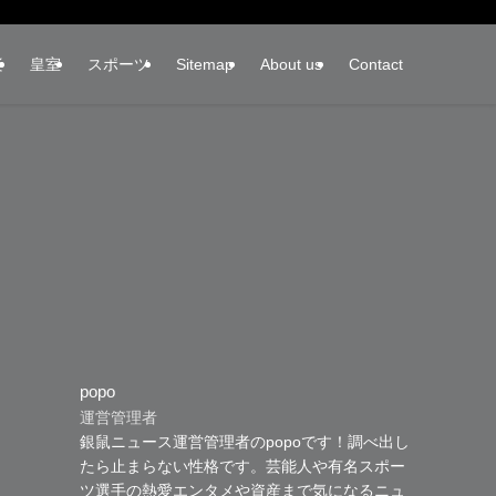
楽
皇室
スポーツ
Sitemap
About us
Contact
popo
運営管理者
銀鼠ニュース運営管理者のpopoです！調べ出し
たら止まらない性格です。芸能人や有名スポー
ツ選手の熱愛エンタメや資産まで気になるニュ