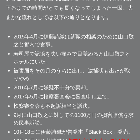
下るまでの時間がとても長くなってしまった一因。大
まかな流れとしては以下の通りとなります。
2015年4月に伊藤詩織は
就職の相談のために山口敬
之と都内で食事
。
寿司屋で記憶を失い痛みで目覚めると山口敬之と
ホテルにいた。
被害届をその月のうちに出し、逮捕状も出たが取
りやめ。
2016年7月に
嫌疑不十分で棄却
。
2017年5月に検察審査会に審査申し立て。
検察審査会も
不起訴相当と議決
。
9月に山口敬之に対しての1100万円の損害賠償を求
め民事訴訟。
10月18日に伊藤詩織が告発本「Black Box」発売。