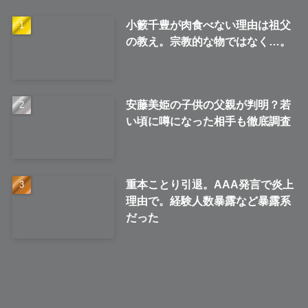
小籔千豊が肉食べない理由は祖父
の教え。宗教的な物ではなく…。
安藤美姫の子供の父親が判明？若
い頃に噂になった相手も徹底調査
重本ことり引退。AAA発言で炎上
理由で。経験人数暴露など暴露系
だった