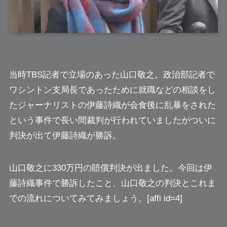
当時TBS記者で立場のあった
山口敬之
。政治部記者で
ワシントン支局長であったために就職などの相談をし
たジャーナリストの伊藤詩織が会食後に乱暴をされた
という事件で長い間裁判が行われていましたがついに
判決が出て伊藤詩織が勝訴。
山口敬之に330万円の賠償判決が出ました。今回は
伊
藤詩織事件で勝訴
したこと、山口敬之の判決とこれま
での流れについてみてみましょう。[affi id=4]