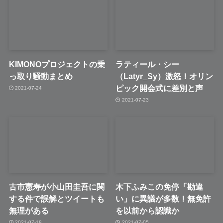
KIMONOプロジェクトの乗
ラティール・シー
っ取り騒動まとめ
（Latyr_Sy）激怒！オリン
ピック開会式に差別と声
2021-07-24
2021-07-23
古市憲寿が小山田圭吾に関
木下ふみこの免停「勘違
する件で誤解とツイートも
い」に異議が多数！無免許
無理がある
を以前から認識か
2021-07-18
2021-07-05