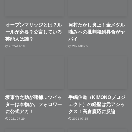
オープンマリッジとは？ル
河村たかし炎上！金メダル
ールが必要？公言している
噛みへの批判殺到具合がヤ
芸能人は誰？
バイ
2025-11-10
2021-08-05
坂東竹之助が逮捕…ツイッ
手嶋信道（KIMONOプロジ
ターは本物か。フォロワー
ェクト）の経歴は元アシッ
に公式アカ！
クス！高倉慶応に反論
2021-07-29
2021-07-25