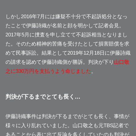
しかし2016年7月には嫌疑不十分で不起訴処分となっ
たことで
伊藤詩織が名前と顔を明かして記者会見
。
2017年5月に捜査を申し立てて不起訴相当となりまし
た。そのため精神的苦痛を受けたとして損害賠償を求
めて民事訴訟。結果として2019年12月18日に伊藤詩織
の請求を認めて伊藤詩織側が勝訴。判決が下り
山口敬
之に330万円を支払うよう命じました
。
判決が下るまでとても長く…
伊藤詩織事件は判決が下るまでがとても長く、事情が
様々に入り乱れていました。山口敬之も元TBS記者で
あることから表に出て
反論を多くしていた
のも判決が