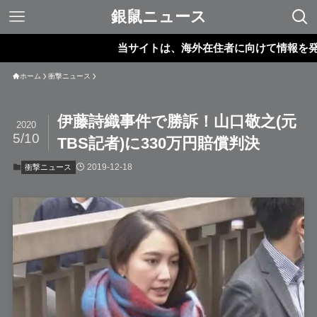
銀鼠ニュース
当サイトは、海外在住者に向けて情報を発信して
ホーム
衝撃ニュース
伊藤詩織事件で勝訴！山口敬之(元
2020
5/10
TBS記者)に330万円賠償判決
2019-12-18
衝撃ニュース