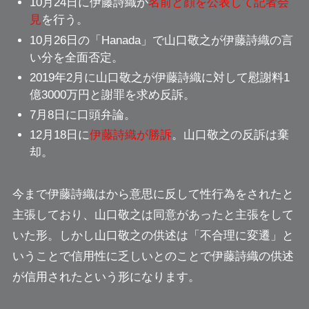
10月24日に伊藤詩織が
名前と顔を公表して記者会
見
を行う。
10月26日の「Hanada」で山口敬之が
伊藤詩織の言
い分を全面否定
。
2019年2月に山口敬之が伊藤詩織に対して慰謝料1
億3000万円と謝罪を求め反訴。
7月8日に口頭弁論。
12月18日に
伊藤詩織が勝訴
。山口敬之の反訴は棄
却。
今まで伊藤詩織はから意思に反して性行為をされたと
主張しており、山口敬之は同意があったと主張をして
いた形。しかし山口敬之の供述は
「不合理に変遷」
と
いうことで信用性に乏しいとのことで
伊藤詩織の供述
が信用された
という形になります。