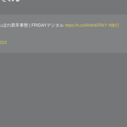
の異常事態 | FRIDAYデジタル
https://t.co/AhiIntGRkY
#旅行
2019