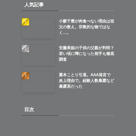
人気記事
ブ
小籔千豊が肉食べない理由は祖
父の教え。宗教的な物ではな
く…。
安藤美姫の子供の父親が判明？
若い頃に噂になった相手も徹底
調査
重本ことり引退。AAA発言で
炎上理由で。経験人数暴露など
暴露系だった
目次