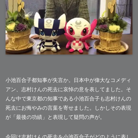
小池百合子都知事が失言か。日本中が偉大なコメディ
アン、
志村けん
の死去に哀悼の意を表してました。そ
んな中で東京都の知事である
小池百合子
も志村けんの
死去にお悔やみの言葉を寄せました。しかしその表現
が「最後の功績」と表現して疑問の声が。
今回は志村けんの死去を小池百合子がどのように表し