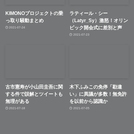
KIMONOプロジェクトの乗
ラティール・シー
っ取り騒動まとめ
（Latyr_Sy）激怒！オリン
ピック開会式に差別と声
2021-07-24
2021-07-23
古市憲寿が小山田圭吾に関
木下ふみこの免停「勘違
する件で誤解とツイートも
い」に異議が多数！無免許
無理がある
を以前から認識か
2021-07-18
2021-07-05